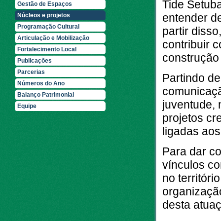
Tide Setuba
Gestão de Espaços
entender d
Núcleos e projetos
Programação Cultural
partir diss
Articulação e Mobilização
contribuir
Fortalecimento Local
construção 
Publicações
Parcerias
Partindo d
Números do Ano
comunicação
Balanço Patrimonial
juventude, 
Equipe
projetos c
ligadas aos
Para dar co
vínculos co
no territó
organização
desta atua