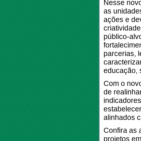
Nesse novo
as unidade
ações e dev
criatividad
público-alv
fortalecime
parcerias, 
caracteriza
educação, s
Com o novo 
de realinh
indicadores
estabelecer
alinhados c
Confira as 
projetos e